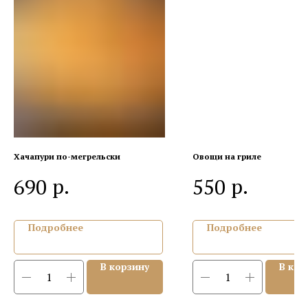
Забронировать
+7 (967) 068-92-16
Хачапури по-мегрельски
Овощи на гриле
edeli.karlohall@mail.ru
р.
р.
690
550
Ежедневно с 12:00 до 24:00
г. Москва, ул. Говорова, д. 18
Подробнее
Подробнее
О нас
Доставка
В корзину
В кор
Банкетный зал